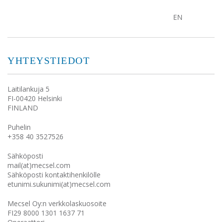
EN
YHTEYSTIEDOT
Laitilankuja 5
FI-00420 Helsinki
FINLAND
Puhelin
+358 40 3527526
Sähköposti
mail(at)mecsel.com
Sähköposti kontaktihenkilölle
etunimi.sukunimi(at)mecsel.com
Mecsel Oy:n verkkolaskuosoite
FI29 8000 1301 1637 71