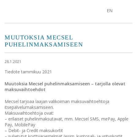
EN
MUUTOKSIA MECSEL
PUHELINMAKSAMISEEN
28.1.2021
Tiedote tammikuu 2021
Muutoksia Mecsel puhelinmaksamiseen – tarjolla olevat
maksuvaihtoehdot
Mecsel tarjoaa laajan valikoiman maksuvaihtoehtoja
itsepalvelumaksamiseen.
Maksuvaihtoehtoja ovat:
– erilaiset puhelinmaksutavat, mm. Mecsel SMS, mePay, Apple
Pay, MobilePay
– Debit- ja Credit maksukortit
– suljetutut korttijärjestelmät (esim. kuntosali- ja yrityskortit,