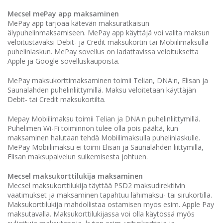
Mecsel mePay app maksaminen
MePay app tarjoaa kätevän maksuratkaisun
älypuhelinmaksamiseen. MePay app käyttäjä voi valita maksun
veloitustavaksi Debit- ja Credit maksukortin tai Mobiilimaksulla
puhelinlaskun. MePay sovellus on ladattavissa veloituksetta
Apple ja Google sovelluskaupoista.
MePay maksukorttimaksaminen toimii Telian, DNA:n, Elisan ja
Saunalahden puhelinliittymillä. Maksu veloitetaan käyttäjän
Debit- tai Credit maksukortilta.
Mepay Mobiilimaksu toimii Telian ja DNA:n puhelinliittymillä.
Puhelimen Wi-Fi toiminnon tulee olla pois päältä, kun
maksaminen halutaan tehdä Mobiilimaksulla puhelinlaskulle.
MePay Mobiilimaksu ei toimi Elisan ja Saunalahden liittymillä,
Elisan maksupalvelun sulkemisesta johtuen.
Mecsel maksukorttilukija maksaminen
Mecsel maksukorttilukija täyttää PSD2 maksudirektiivin
vaatimukset ja maksaminen tapahtuu lähimaksu- tai sirukortilla.
Maksukorttilukija mahdollistaa ostamisen myös esim. Apple Pay
maksutavalla. Maksukorttilukijassa voi olla käytössä myös