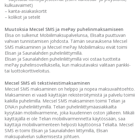
kulkuavaimet)
– kanta-asiakaskortit
– kolikot ja setelit
Muutoksia Mecsel SMS ja mePay puhelinmaksamiseen
Elisa on sulkenut Mobiilimaksupalvelunsa, Elisalta puuttuvan
vahvan tunnistamisen johdosta. Tämän seurauksena Mecsel
SMS maksaminen ja Mecsel mePay Mobiilimaksu eivät toimi
Elisan ja Saunalahden puhelinliittymillä.
Elisan ja Saunalahden puhelinliittymillä voi ostaa tuotteita
mePay puhelinsovelluksella, kun maksutavaksi valitaan pankki-
tai luottokorttiveloitus.
Mecsel SMS eli tekstiviestimaksaminen
Mecsel SMS maksaminen on helppo ja nopea maksuvaihtoehto.
Maksaminen ei vaadi käyttäjän rekisteröitymistä ja palvelu toimii
kaikilla puhelimilla. Mecsel SMS maksaminen toimii Telian ja
DNA:n puhelinliittymillä. Telian puhelinliittymäasiakkailta
kysytään mobiilivarmenne, joka kuudennen oston jälkeen. Mikäli
käyttäjällä ei ole Telian mobiilivarmennetta käytössään, saa
käyttäjä mobiilivarmenteen helposti käyttöönsä Telialta. Mecsel
SMS ei toimi Elisan ja Saunalahden liittymillä, Elisan
maksupalvelun sulkemisesta johtuen.