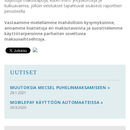
suljettuja maksutapoja, kuten esim. yrityskortteja ja
kulkuavaimia, jolloin velotukset tapahtuvat sisäisesti raporttien
perusteella.
Vastaamme mielellämme mahdollisiin kysymyksiinne,
annamme lisätietoja eri maksutavoista ja suosittelemme
käyttötarpeisiinne parhaiten soveltuvia
maksuvaihtoehtoja.
UUTISET
MUUTOKSIA MECSEL PUHELINMAKSAMISEEN »
28.1.2021
MOBILEPAY KÄYTTÖÖN AUTOMAATEISSA »
30.9.2020